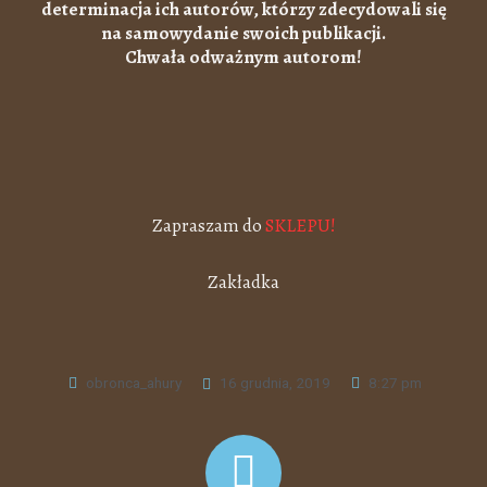
determinacja ich autorów, którzy zdecydowali się
na samowydanie swoich publikacji.
Chwała odważnym autorom!
Zapraszam do
SKLEPU!
Zakładka
obronca_ahury
16 grudnia, 2019
8:27 pm